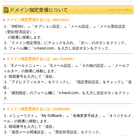
ドメイン指定受信について
ドメイン指定受信するには（docomo）
１.「iMENU」→「オプション設定」→「メール設定」→「メール受信設定
（受信/拒否設定）」
の順番に移動します。
２.「ドメイン指定受信」にチェックを入れ、「次へ」のボタンをクリック。
３. フォーム欄に「
v-hand.com
」を入力し決定ボタンをクリック。
ドメイン指定受信するには（au / Ezweb）
１.「Eメールメニュー」→「Eメール設定」→「その他の設定」→「メールフ
ィルター」の順番に移動します。
２. 暗唱番号を入力して「送信」
３.「アドレスフィルター」をクリックし、「指定受信設定」をチェックし「送
信」
４.「個別指定」のフォーム欄に「
v-hand.com
」を入力し決定ボタンをクリッ
ク。
ドメイン指定受信するには（Softbank）
１. メニューリスト→「My Softbank」→「各種変更手続き」→「オリジナルメ
ール」の順番に移動します。
２. 暗唱番号を入力して「送信」
３.「迷惑メール関連設定」→「受信拒否設定」をクリック。