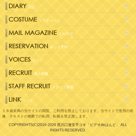
DIARY
日記
COSTUME
コスチューム
MAIL MAGAZINE
メルマガ
RESERVATION
ネット予約
VOICES
口コミ
RECRUIT
求人情報
STAFF RECRUIT
スタッフ募集
LINK
リンク
１８歳未満の当サイトの閲覧、ご利用を禁止しております。当サイトで使用の画
像、テキストの無断での転用、転載を禁止致します。
COPYRIGHTS(C)2016-2026
西川口激安手コキ「ビデオdeはんど」
ALL
RIGHTS RESERVED.