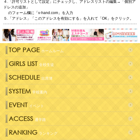
４.「許可リストとして設定」にチェックし、アドレスリストの編集→「個別ア
ドレスの追加」
のフォーム欄に「
v-hand.com
」を入力
５.「アドレス」「このアドレスを有効にする」を入れて「OK」をクリック。
TOP PAGE
ホームルーム
GIRLS LIST
全校生徒
SCHEDULE
出席簿
SYSTEM
学校案内
EVENT
イベント
ACCESS
通学路
RANKING
ランキング